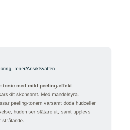
öring
,
Toner/Ansiktsvatten
e tonic med mild peeling-effekt
 särskilt skonsamt. Med mandelsyra,
ossar peeling-tonern varsamt döda hudceller
yelse, huden ser slätare ut, samt upplevs
 strålande.