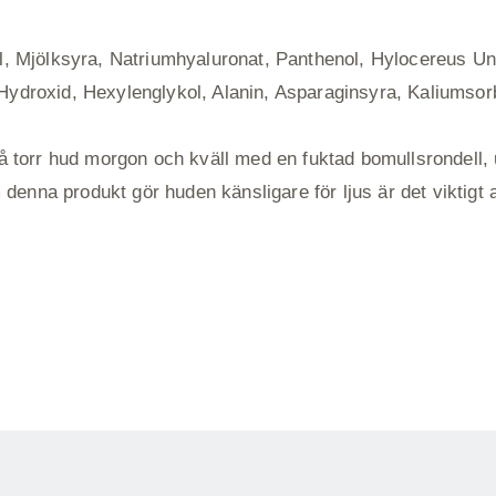
ol, Mjölksyra, Natriumhyaluronat, Panthenol, Hylocereus U
Hydroxid, Hexylenglykol, Alanin, Asparaginsyra, Kaliumsor
torr hud morgon och kväll med en fuktad bomullsrondell
enna produkt gör huden känsligare för ljus är det viktigt