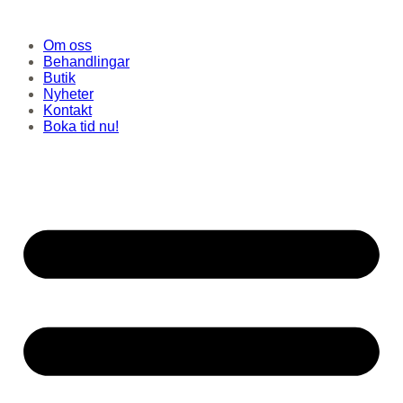
Hoppa
till
Om oss
innehåll
Behandlingar
Butik
Nyheter
Kontakt
Boka tid nu!