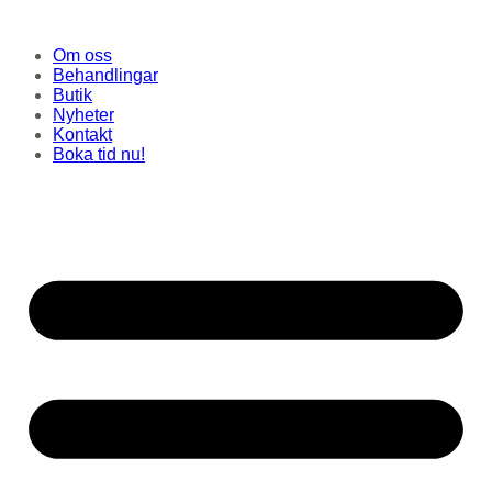
Hoppa
till
Om oss
innehåll
Behandlingar
Butik
Nyheter
Kontakt
Boka tid nu!