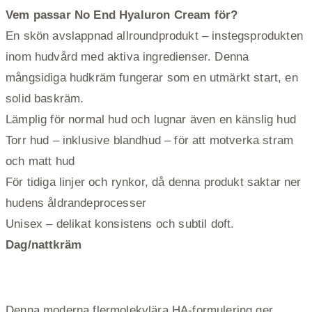
Vem passar No End Hyaluron Cream för?
En skön avslappnad allroundprodukt – instegsprodukten
inom hudvård med aktiva ingredienser. Denna
mångsidiga hudkräm fungerar som en utmärkt start, en
solid baskräm.
Lämplig för normal hud och lugnar även en känslig hud
Torr hud – inklusive blandhud – för att motverka stram
och matt hud
För tidiga linjer och rynkor, då denna produkt saktar ner
hudens åldrandeprocesser
Unisex – delikat konsistens och subtil doft.
Dag/nattkräm
Denna moderna flermolekylära HA-formulering ger