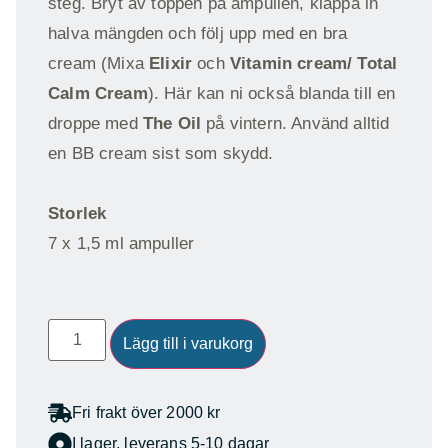
steg. Bryt av toppen på ampullen, klappa in
halva mängden och följ upp med en bra
cream (Mixa
Elixir
och
Vitamin cream/ Total
Calm Cream
). Här kan ni också blanda till en
droppe med
The Oil
på vintern. Använd alltid
en BB cream sist som skydd.
Storlek
7 x 1,5 ml ampuller
Lägg till i varukorg
Fri frakt över 2000 kr
I lager, leverans 5-10 dagar