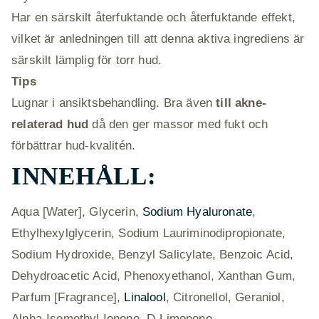
Har en särskilt återfuktande och återfuktande effekt,
vilket är anledningen till att denna aktiva ingrediens är
särskilt lämplig för torr hud.
Tips
Lugnar i ansiktsbehandling. Bra även
till akne-
relaterad hud
då den ger massor med fukt och
förbättrar hud-kvalitén.
INNEHÅLL:
Aqua [Water], Glycerin,
Sodium Hyaluronate
,
Ethylhexylglycerin, Sodium Lauriminodipropionate,
Sodium Hydroxide, Benzyl Salicylate, Benzoic Acid,
Dehydroacetic Acid, Phenoxyethanol, Xanthan Gum,
Parfum [Fragrance],
Linalool
, Citronellol, Geraniol,
Alpha-Isomethyl Ionone, D-Limonene