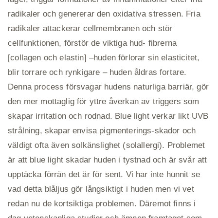
radikaler och genererar den oxidativa stressen. Fria
radikaler attackerar cellmembranen och stör
cellfunktionen, förstör de viktiga hud- fibrerna
[collagen och elastin] –huden förlorar sin elasticitet,
blir torrare och rynkigare – huden åldras fortare.
Denna process försvagar hudens naturliga barriär, gör
den mer mottaglig för yttre åverkan av triggers som
skapar irritation och rodnad. Blue light verkar likt UVB
strålning, skapar envisa pigmenterings-skador och
väldigt ofta även solkänslighet (solallergi). Problemet
är att blue light skadar huden i tystnad och är svår att
upptäcka förrän det är för sent. Vi har inte hunnit se
vad detta blåljus gör långsiktigt i huden men vi vet
redan nu de kortsiktiga problemen. Däremot finns i