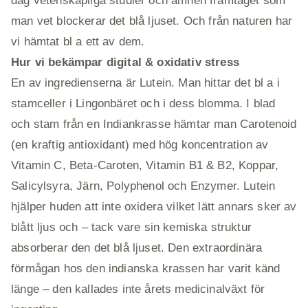
dag vetenskapliga studier och ämnen framtaget som
man vet blockerar det blå ljuset. Och från naturen har
vi hämtat bl a ett av dem.
Hur vi bekämpar digital & oxidativ stress
En av ingredienserna är Lutein. Man hittar det bl a i
stamceller i Lingonbäret och i dess blomma. I blad
och stam från en Indiankrasse hämtar man Carotenoid
(en kraftig antioxidant) med hög koncentration av
Vitamin C, Beta-Caroten, Vitamin B1 & B2, Koppar,
Salicylsyra, Järn, Polyphenol och Enzymer. Lutein
hjälper huden att inte oxidera vilket lätt annars sker av
blått ljus och – tack vare sin kemiska struktur
absorberar den det blå ljuset. Den extraordinära
förmågan hos den indianska krassen har varit känd
länge – den kallades inte årets medicinalväxt för