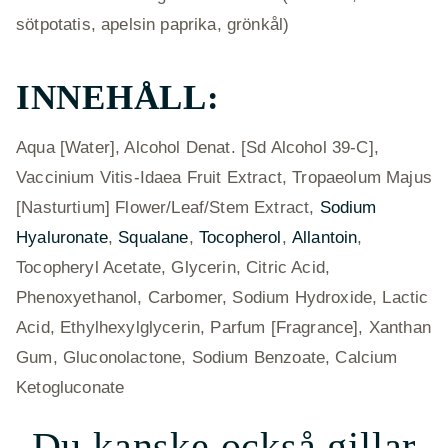
sötpotatis, apelsin paprika, grönkål)
INNEHÅLL:
Aqua [Water], Alcohol Denat. [Sd Alcohol 39-C],
Vaccinium Vitis-Idaea Fruit Extract, Tropaeolum Majus
[Nasturtium] Flower/Leaf/Stem Extract,
Sodium
Hyaluronate
,
Squalane
,
Tocopherol
,
Allantoin
,
Tocopheryl Acetate, Glycerin, Citric Acid,
Phenoxyethanol, Carbomer, Sodium Hydroxide, Lactic
Acid, Ethylhexylglycerin, Parfum [Fragrance], Xanthan
Gum, Gluconolactone, Sodium Benzoate, Calcium
Ketogluconate
Du kanske också gillar