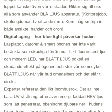
loppet kanske även värre skador. Riktar sig till oss
alla som använder BLÅ LJUS apparatur. (Kontorsjobb,
skolungdomar, tv sittande mm). Kom ihåg smörja in
både ansikte, händer och öron!
Digital aging – hur blue light påverkar huden
Läsplattor, datorer & smart phones har inte varit
betänkta som skadliga förrän nu.. Likt fluorescent ljus
och modern LED, har BLÅTT LJUS också en
skadande effekt på ögonen och stör vår sömncykel.
BLÅTT LJUS når vår hud omedelbart och det slår till
direkt.
Experter refererar den likt inomhusrök. Det är inte
bara UV strålning, utan även energi-laddad HEV ljus
som lätt penetrerar, obehindrat djupare ner i hudens
lager, triggar formationer av inflammationer efter fria