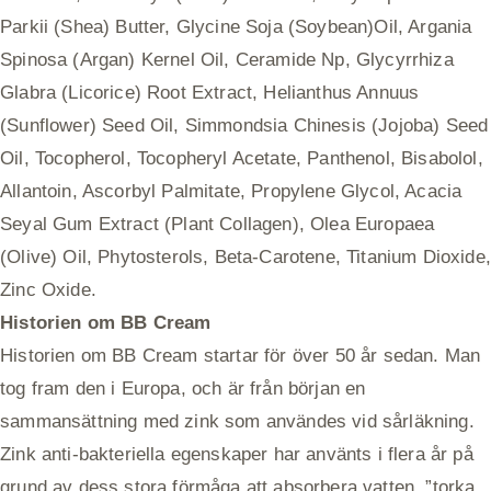
Parkii (Shea) Butter, Glycine Soja (Soybean)Oil, Argania
Spinosa (Argan) Kernel Oil, Ceramide Np, Glycyrrhiza
Glabra (Licorice) Root Extract, Helianthus Annuus
(Sunflower) Seed Oil, Simmondsia Chinesis (Jojoba) Seed
Oil, Tocopherol, Tocopheryl Acetate, Panthenol, Bisabolol,
Allantoin, Ascorbyl Palmitate, Propylene Glycol, Acacia
Seyal Gum Extract (Plant Collagen), Olea Europaea
(Olive) Oil, Phytosterols, Beta-Carotene, Titanium Dioxide,
Zinc Oxide.
Historien om BB Cream
Historien om BB Cream startar för över 50 år sedan. Man
tog fram den i Europa, och är från början en
sammansättning med zink som användes vid sårläkning.
Zink anti-bakteriella egenskaper har använts i flera år på
grund av dess stora förmåga att absorbera vatten, ”torka