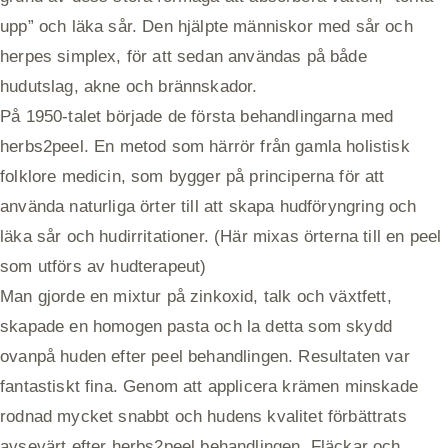
upp” och läka sår. Den hjälpte människor med sår och
herpes simplex, för att sedan användas på både
hudutslag, akne och brännskador.
På 1950-talet började de första behandlingarna med
herbs2peel. En metod som härrör från gamla holistisk
folklore medicin, som bygger på principerna för att
använda naturliga örter till att skapa hudföryngring och
läka sår och hudirritationer. (Här mixas örterna till en peel
som utförs av hudterapeut)
Man gjorde en mixtur på zinkoxid, talk och växtfett,
skapade en homogen pasta och la detta som skydd
ovanpå huden efter peel behandlingen. Resultaten var
fantastiskt fina. Genom att applicera krämen minskade
rodnad mycket snabbt och hudens kvalitet förbättrats
avsevärt efter herbs2peel behandlingen. Fläckar och