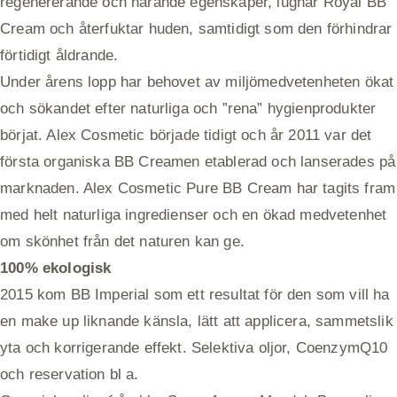
regenererande och närande egenskaper, lugnar Royal BB
Cream och återfuktar huden, samtidigt som den förhindrar
förtidigt åldrande.
Under årens lopp har behovet av miljömedvetenheten ökat
och sökandet efter naturliga och ”rena” hygienprodukter
börjat. Alex Cosmetic började tidigt och år 2011 var det
första organiska BB Creamen etablerad och lanserades på
marknaden. Alex Cosmetic Pure BB Cream har tagits fram
med helt naturliga ingredienser och en ökad medvetenhet
om skönhet från det naturen kan ge.
100% ekologisk
2015 kom BB Imperial som ett resultat för den som vill ha
en make up liknande känsla, lätt att applicera, sammetslik
yta och korrigerande effekt. Selektiva oljor, CoenzymQ10
och reservation bl a.