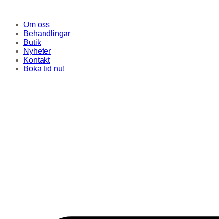
Hoppa
till
Om oss
innehåll
Behandlingar
Butik
Nyheter
Kontakt
Boka tid nu!